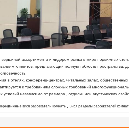
я вершиной ассортимента и лидером рынка в мире подвижных стен
ованиям клиентов, предлагающий полную гибкость пространства, д
олговечность.
ия в отелях, конференц-центрах, читальных залах, общественных 
птируется к требованиям сложных требований многофункциональн
х условий независимо от размера., отделки или акустических свойс
,
Передвижные вися рассекатели комнаты
Вися разделы рассекателей комна