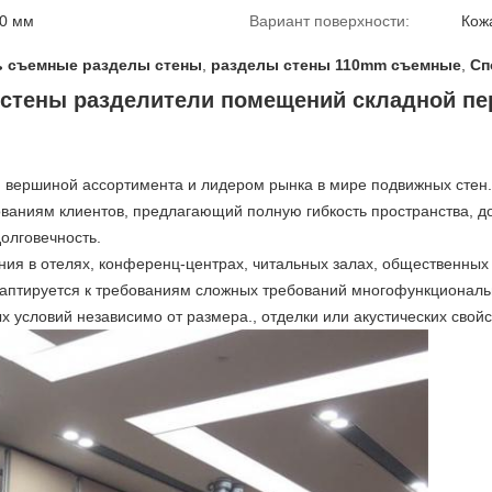
10 мм
Вариант поверхности:
Кожа
ь съемные разделы стены
,
разделы стены 110mm съемные
,
Сп
стены разделители помещений складной пе
я вершиной ассортимента и лидером рынка в мире подвижных стен
ованиям клиентов, предлагающий полную гибкость пространства, д
олговечность.
ия в отелях, конференц-центрах, читальных залах, общественных 
птируется к требованиям сложных требований многофункциональн
х условий независимо от размера., отделки или акустических свойс