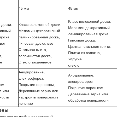
45 мм
45 мм
Класс волоконной доски,
 доски,
Класс волоконной доски,
Меламин декоративный
тивный
Меламин декоративный
ламинированная доска
доска,
ламинированная доска,
Гипсовая доска.
цвет
Гипсовая доска, цвет
Цветная стальная плита,
Стальная плита,
Плитка из волокна,
а,
волокнистая доска,
Упругие
ое
Стекло закаленное
стекло
Анодирование,
Анодирование,
электрофорез,
электрофорез,
ом;
Покрытие порошком;
Покрытие порошком;
а или
Деревянные зерна или
Деревянные зерна или
ность
настроить поверхность
обработка поверхности
лечение
тены
гает пол от любых препятствий.