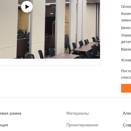
Оплат
Коли
заказ
Цена:
Упак
детал
Время
Услов
Пост
спосо
евая рамка
Материалы:
Алю
нция
Проектирование:
Сов