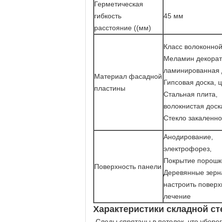
Герметическая
гибкость
45 мм
расстояние ((мм)
Класс волоконной
Меламин декора
ламинированная 
Материал фасадной
Гипсовая доска, 
пластины
Стальная плита,
волокнистая доск
Стекло закаленн
Анодирование,
электрофорез,
Покрытие порошк
Поверхность панели
Деревянные зерн
настроить поверх
лечение
Характеристики складной с
-Следы спрятаны в потолок, что убере