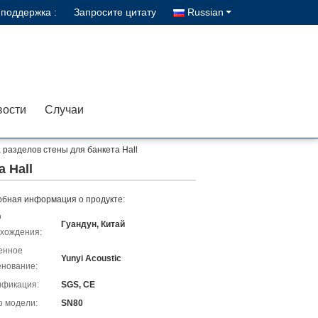
поддержка :
Запросите цитату
Russian
вости
Случаи
разделов стены для банкета Hall
 Hall
бная информация о продукте:
о
Гуандун, Китай
хождения:
енное
Yunyi Acoustic
нование:
ификация:
SGS, CE
 модели:
SN80