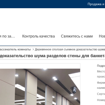
Продажа и 
Экскурсия по заводу
Контроль качества
Свяжитесь с нами
Но
ассекатель комнаты
Деревянное сползая съемное доказательство шума 
доказательство шума разделов стены для банкета
Подро
Мест
проис
Фирм
наиме
Серт
Номер