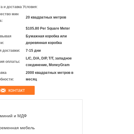
а и доставка Условия:
чество мин
20 квадратных метров
а:
$105.80 Per Square Meter
овывая
Бумажная коробка или
и:
деревянная коробка
 доставки:
7-15 дни
L/C, D/A, D/P, T/T, западное
ия оплаты:
соединение, MoneyGram
авка
2000 квадратных метров в
бности:
месяц
контакт
миний и МДФ
ременная мебель