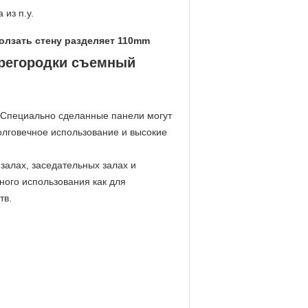
 из п.у.
олзать стену разделяет 110mm
регородки съемный
.Специально сделанные панели могут
олговечное использование и высокие
залах, заседательных залах и
ого использования как для
тв.