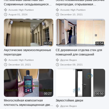
Гостиничный банкетный зал
SONO Алюминиевая рама Висячие
Современные складывающиеся
перегородки, открываемая
перегородные стены
деревянная перегородка для зала
Acoustic High Partition
Acoustic High Partition
Операционные стенные системы
August 01, 2024
December 10, 2021
00:16
00:54
Акустические звукоизоляционные
CE деревянная отделка стен для
перегородки
помещений для совещаний
Acoustic High Partition
Другие Видео
December 10, 2021
December 09, 2021
00:27
00:50
Многослойная композитная
Звукостойкие двери
плотность звукозащищенная дверь
Другие Видео