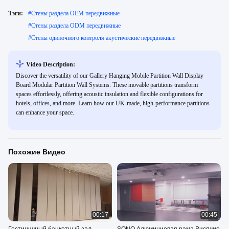
Тэги:
#
Стены раздела OEM передвижные
#
Стены раздела ODM передвижные
#
Стены одиночного контроля акустические передвижные
Video Description:
Discover the versatility of our Gallery Hanging Mobile Partition Wall Display
Board Modular Partition Wall Systems. These movable partitions transform
spaces effortlessly, offering acoustic insulation and flexible configurations for
hotels, offices, and more. Learn how our UK-made, high-performance partitions
can enhance your space.
Похожие Видео
00:17
00:45