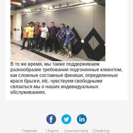
В то же время, мы также поддерживаем
разнообразие требования подгонянные клиентом,
как сложные составные финиши, определенные
крася брызги, etc. чувствуем свободными
связаться мы о наших индивидуальных
обслуживаниях.
расположен в
Foshan Yunyi Acoustic Technology Co., Ltd.
,
Фошань, столице строительных материалов в Китае.
Мы являемся профессиональной фабрикой
Домой
Продукты
О Нас
Экскурсия
перемещаемых перегородков и стеклянных стен,
которая может предоставлять услуги от
По Заводу
проектирования, поставки материалов до доставки и
установки.
Главная
Карта
контактные
Desktop