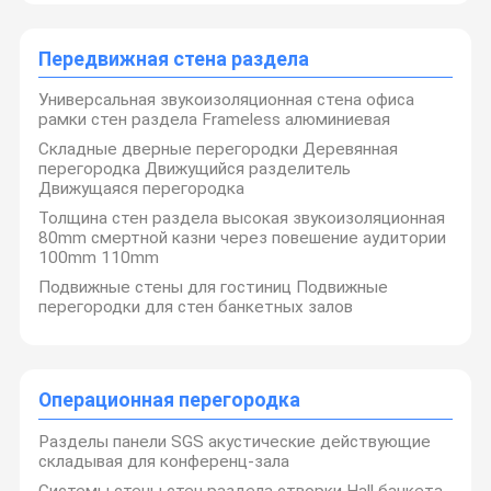
Передвижная стена раздела
Универсальная звукоизоляционная стена офиса
рамки стен раздела Frameless алюминиевая
Складные дверные перегородки Деревянная
перегородка Движущийся разделитель
Движущаяся перегородка
Толщина стен раздела высокая звукоизоляционная
80mm смертной казни через повешение аудитории
100mm 110mm
Подвижные стены для гостиниц Подвижные
перегородки для стен банкетных залов
расположен в
Foshan Yunyi Acoustic Technology Co., Ltd.
,
Фошань, столице строительных материалов в Китае.
Операционная перегородка
Мы являемся профессиональной фабрикой
Домой
Продукты
О Нас
Экскурсия
перемещаемых перегородков и стеклянных стен,
Разделы панели SGS акустические действующие
которая может предоставлять услуги от
По Заводу
проектирования, поставки материалов до доставки и
складывая для конференц-зала
установки.
Системы стены стен раздела створки Hall банкета