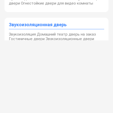
двери Огнестойкие двери для видео комнаты
Звукоизоляционная дверь
Звукоизоляция Домашний театр дверь на заказ
Гостиничные двери Звукоизоляционные двери
спальни
Дверь с шумоизоляцией
Акустическая звукоизоляция Звукозащитная дверь
с акустическим стеклом 60 минут Огнестойкая
акустическая однодверная дверь STC 45dB
Передвижная стена раздела