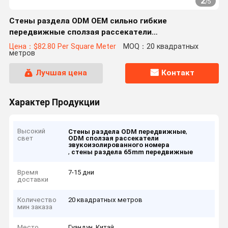
2
/
5
Стены раздела ODM OEM сильно гибкие
передвижные сползая рассекатели
звукоизолированного номера
Цена：$82.80 Per Square Meter
MOQ：20 квадратных
метров
Лучшая цена
Контакт
Характер Продукции
Высокий
,
Стены раздела ODM передвижные
свет
ODM сползая рассекатели
звукоизолированного номера
,
стены раздела 65mm передвижные
Время
7-15 дни
доставки
Количество
20 квадратных метров
мин заказа
Место
Гуандун, Китай