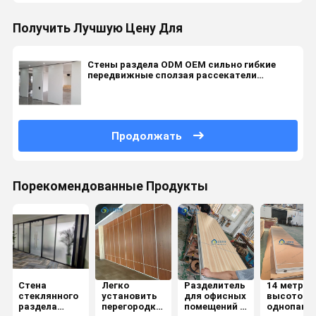
Получить Лучшую Цену Для
Стены раздела ODM OEM сильно гибкие
передвижные сползая рассекатели
звукоизолированного номера
Продолжать
Порекомендованные Продукты
Стена
Легко
Разделитель
14 метров
стеклянного
установить
для офисных
высотой
раздела
перегородку
помещений с
однопане