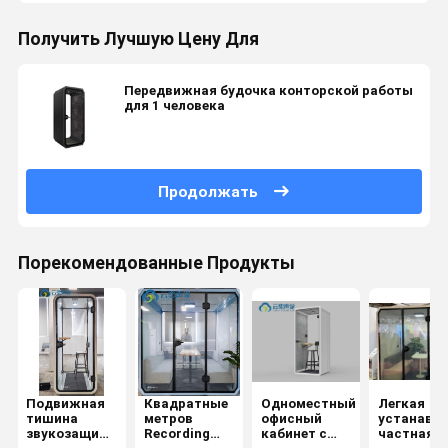
Получить Лучшую Цену Для
Передвижная будочка конторской работы
для 1 человека
Продолжать
Порекомендованные Продукты
Подвижная
Квадратные
Одноместный
Легкая
тишина
метров
офисный
устанавл
звукозащищенный
Recording
кабинет с
частная