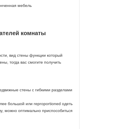
онченная мебель
кателей комнаты
ости, вид стены функции который
ны, тогда вас смогите получить
редвижные стены с гибкими разделами
лее большой или reproportioned одеть
лу, можно оптимально приспособиться