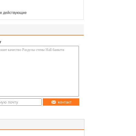
ие действующие
у
контакт