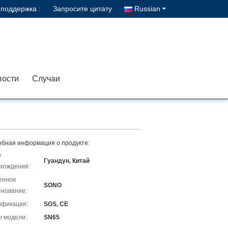
поддержка :
Запросите цитату
Russian
вости
Случаи
бная информация о продукте:
о
Гуандун, Китай
хождения:
енное
SONO
нование:
ификация:
SGS, CE
 модели:
SN65