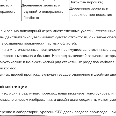
Покрытие порошка;
рно или
Деревянное зерно или
Деревянное зерно или
верхность
подгоняйте поверхность
поверхностное покрытие
обработка
е и весьма популярный через множественные участки, стеклянные
лы действительно увеличивают чувство открытости, они также обе
 в созданием практически частных областей.
инии и многочисленные практически преимущества, стеклянные ра
 фронты магазина и больше. Наш ряд включает 2 варианта которы
кустические и не-акустический ряд стеклянных разделов Varitrans. 
ый космос.
енных дверей пропуска, включая твердое одиночное и двойные две
ой изоляции
ой изоляции в различных проектах, наши инженеры конструировали
показано в левом изображении, и дизайн шага соединять может ум
ерение в лаборатории, уровень STC двери раздела произведенной