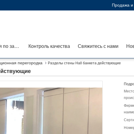
Продажа и 
Экскурсия по заводу
Контроль качества
Свяжитесь с нами
Но
ционная перегородка
Разделы стены Hall банкета действующие
действующие
Подро
Мест
проис
Фирм
наиме
Серт
Номер