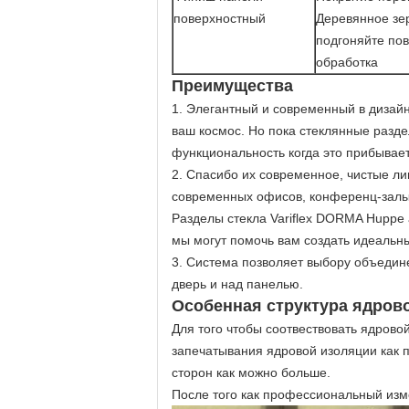
поверхностный
Деревянное зе
подгоняйте по
обработка
Преимущества
1.
Элегантный и современный в дизайн
ваш космос. Но пока стеклянные разде
функциональность когда это прибывает
2. Спасибо их современное, чистые л
современных офисов, конференц-залы,
Разделы стекла Variflex DORMA Huppe а
мы могут помочь вам создать идеальн
3. Система позволяет выбору объедин
дверь и над панелью.
Особенная структура ядров
Для того чтобы соотвествовать ядров
запечатывания ядровой изоляции как 
сторон как можно больше.
После того как профессиональный изм