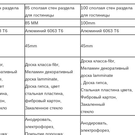
н раздела
85 сползая стен раздела
100 сползая стен раздела
для гостиницы
для гостиницы
85 MM
100mm
3 T6
Алюминий 6063 T6
Алюминий 6063 T6
45mm
45mm
Доска класса-fibr,
r,
Доска класса-fibr,
Меламин декоративный
ративный
Меламин декоративный
доска lamminate
e,
доска lamminate,
, Доска гипса,
ет
Доска гипса, цвет
Стальная пластина цвета,
ина,
стальная пластина,
Фибровый картон,
он,
фибровый картон,
Закаленный
екло
Закаленное стекло
стекло
Анодировать,
Анодировать,
электрофорез,
электрофорез,
шка;
Покрытие порошка;