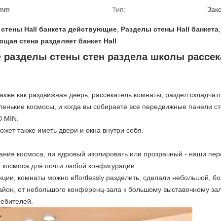
 mm
Тип:
Зак
стены Hall банкета действующие
,
Разделы стены Hall банкета
,
щая стена разделяет банкет Hall
 разделы стены стен раздела школы рассе
акже как раздвижная дверь, рассекатель комнаты, раздел складчат
енькие космосы, и когда вы собираете все передвижные панели сте
0 MIN.
жет также иметь двери и окна внутри себя.
ания космоса, ли ядровый изолировать или прозрачный - наши пе
 космоса для почти любой конфигурации.
ции, комнаты можно effortlessly разделить, сделали небольшой, бо
йон, от небольшого конференц-зала к большому выставочному за
ребителей.