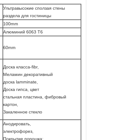
Ультравысокие сползая стены
раздела для гостиницы
100mm
Алюминий 6063 T6
60mm
Доска класса-fibr,
Меламин декоративный
доска lamminate,
Доска гипса, цвет
стальная пластина, фибровый
картон,
Закаленное стекло
Анодировать,
электрофорез,
Покрытие порошка;