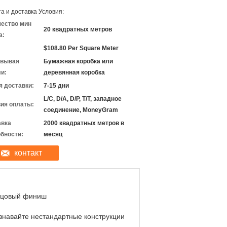
а и доставка Условия:
чество мин
20 квадратных метров
а:
$108.80 Per Square Meter
овывая
Бумажная коробка или
и:
деревянная коробка
 доставки:
7-15 дни
L/C, D/A, D/P, T/T, западное
ия оплаты:
соединение, MoneyGram
авка
2000 квадратных метров в
бности:
месяц
контакт
цовый финиш
знавайте нестандартные конструкции