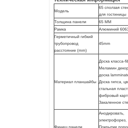
65 сползая сте
Модель
для гостиницы
Толщина панели
65 MM
Рамка
Алюминий 606
Герметичный гибкий
трубопровод
45mm
расстояние (mm)
Доска класса-fib
Меламин деко
доска lamminat
Материал планшайбы
Доска гипса, цв
стальная пласт
фибровый карт
Закаленное ст
Анодировать,
электрофорез,
Финиш панели
Покрытие поро