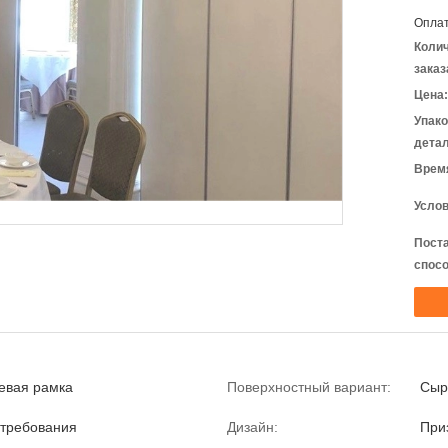
Оплат
Коли
заказ
Цена:
Упак
детал
Время
Услов
Пост
спосо
евая рамка
Поверхностный вариант:
Сыр
 требования
Дизайн:
При