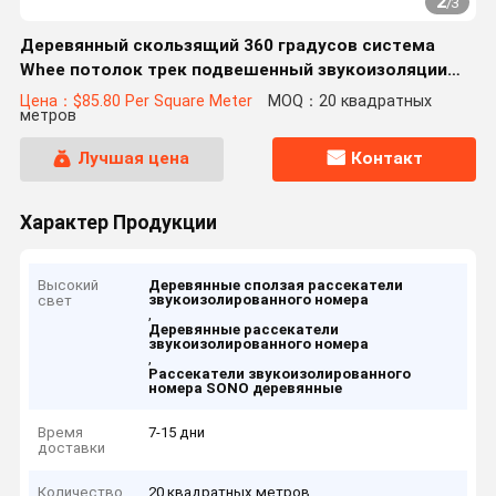
2
/
3
Деревянный скользящий 360 градусов система
Whee потолок трек подвешенный звукоизоляции
разделителей помещений
Цена：$85.80 Per Square Meter
MOQ：20 квадратных
метров
Лучшая цена
Контакт
Характер Продукции
Высокий
Деревянные сползая рассекатели
звукоизолированного номера
свет
,
Деревянные рассекатели
звукоизолированного номера
,
Рассекатели звукоизолированного
номера SONO деревянные
Время
7-15 дни
доставки
Количество
20 квадратных метров