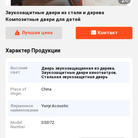
2
/
6
Звукозащитные двери из стали и дерева
Композитные двери для детей
Лучшая цена
Контакт
Характер Продукции
Высокий
,
Дверь звукозащищенная из дерева
свет
,
Звукозащитные двери кинотеатров
Стальная звукозащитная дверь
Place of
China
Origin
Фирменное
Yunyi Acoustic
наименование
Model
SSD72
Number