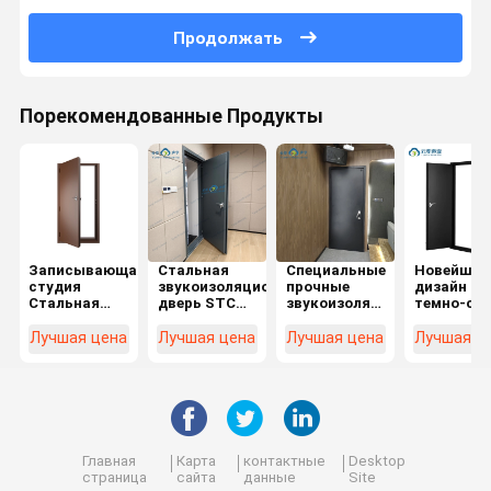
Продолжать
Порекомендованные Продукты
Записывающая
Стальная
Специальные
Новейший
студия
звукоизоляционная
прочные
дизайн
Стальная
дверь STC
звукоизоляционные
темно-се
звуконепроницаемая
45dB
двери,
резьба
дверь
Акустическая
построенные
алюминий
Лучшая цена
Лучшая цена
Лучшая цена
Лучшая ц
кинотеатра
дверь
с магнитным
многозам
Огнеупорная
Гостиничная
уплотнением
анти-
OEM дизайн
дверь Кино
угонная
дверь
охрана
Домашний
брониров
театр дверь
дверь
передний
Главная
Карта
контактные
Desktop
вход двер
страница
сайта
данные
Site
особняк