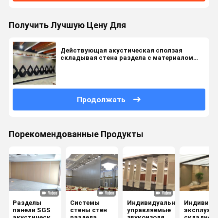
Получить Лучшую Цену Для
Действующая акустическая сползая
складывая стена раздела с материалом
финиша PU кожаным
Продолжать
Порекомендованные Продукты
Разделы
Системы
Индивидуально
Индивиду
панели SGS
стены стен
управляемые
эксплуат
акустические
раздела
звукоизоляционные
складной