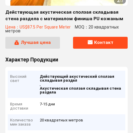
2
/
3
Действующая акустическая сползая складывая
стена раздела с материалом финиша PU кожаным
Цена：US$87.5 Per Square Meter
MOQ：20 квадратных
метров
Лучшая цена
Контакт
Характер Продукции
Высокий
Действующий акустический сползая
складывая раздел
свет
,
Акустическая сползая складывая стена
раздела
Время
7-15 дни
доставки
Количество
20 квадратных метров
мин заказа